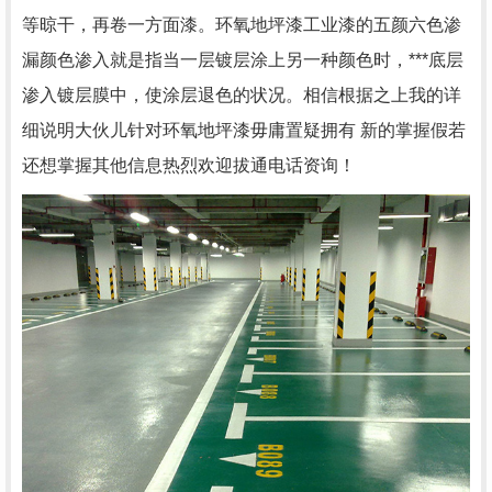
等晾干，再卷一方面漆。环氧地坪漆工业漆的五颜六色渗
漏颜色渗入就是指当一层镀层涂上另一种颜色时，***底层
渗入镀层膜中，使涂层退色的状况。相信根据之上我的详
细说明大伙儿针对环氧地坪漆毋庸置疑拥有 新的掌握假若
还想掌握其他信息热烈欢迎拔通电话资询！