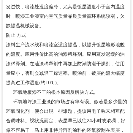
发过快，喷漆处溫度偏冷，尤其是镀层溫度小于室内温度
时，喷漆工业漆室内空气质量品质质量循环系统较弱，欠
缺提温机械设备。
防止 方式
漆料生产流水线和喷漆室适度提温，以提升镀层地形地貌
的溫度。应用性价比高的油漆稀释剂。应用蒸发迟缓的油
漆稀释剂。在油漆稀释剂中再加上防潮防潮干燥剂，使用
量应小，否则会减轻干躁速率。喷涂前，镀层的溫大幅度
提高过工作温度(约10℃)。
环氧地板漆不干的根本原因及解决方式。
环氧地坪漆工业漆的市场占有率有误。假若是多少量的
环氧固化剂，便会出現一些难题，提议用电子称来相互配
合调味料。视状况而定，表层早已以往24小时或浓稠，好
像不容易干，马上用非特异溶剂涂料的环氧胶刮在表层，