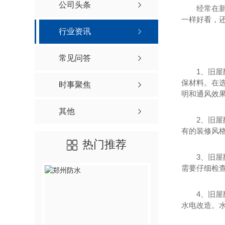
公司头条
经常在
一样好看，
行业资讯
常见问答
1、旧
保材料。在
时事聚焦
明和通风效
其他
2、旧
有的装修风
热门推荐
3、旧
需要仔细检
4、旧
水电改造。