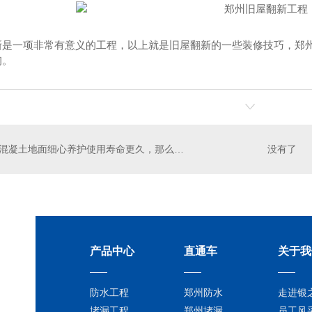
堵漏
郑州旧屋翻新
河南国家
新是一项非常有意义的工程，以上就是旧屋翻新的一些装修技巧，郑
询。
混凝土地面细心养护使用寿命更久，那么如何对混凝土地面进行养护你知道吗？
没有了
产品中心
直通车
关于我
防水工程
郑州防水
走进银
堵漏工程
郑州堵漏
员工风