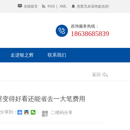
在线留言
RSS
|
XML
您暂无未读询盘信息!
咨询服务热线：
18638685839
走进银之辉
联系我们
返回
屋变得好看还能省去一大笔费用
分享到：
二维码分享