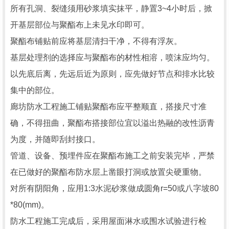
所有孔洞、裂缝须用砂浆填实抹平，静置3~4小时后，掀
开基层部位与聚酯布上未见水印即可。
聚酯布铺贴前应将基层清扫干净，不得有浮灰。
基层处理剂的选择应与聚酯布的材性相溶，喷沫应均匀。
以先底后离，先远后近为原则，应先做好节点和排水比较
集中的部位。
廊坊防水工程施工铺贴聚酯布应平整顺直，搭接尺寸准
确，不得扭曲，聚酯布搭接部位宜以溢出热融的改性沥青
为度，并随即刮封接口。
管道、设备、预埋件应在聚酯布施工之前安装完毕，严禁
在已做好的聚酯布防水层上凿眼打洞或放置尖硬重物。
对所有阴阳角，应用1:3水泥砂浆做成圆角r=50或八字坡80
*80(mm)。
防水工程施工完成后，采用屋面淋水或围水试验进行检