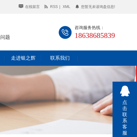
在线留言
RSS
|
XML
您暂无未读询盘信息!
咨询服务热线：
18638685839
热问题
走进银之辉
联系我们
点
击
联
系
客
服